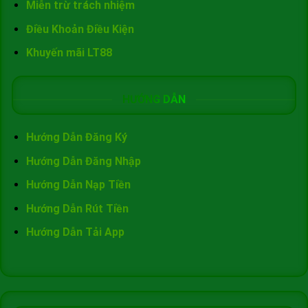
Miễn trừ trách nhiệm
Điều Khoản Điều Kiện
Khuyến mãi LT88
HƯỚNG DẪN
Hướng Dẫn Đăng Ký
Hướng Dẫn Đăng Nhập
Hướng Dẫn Nạp Tiền
Hướng Dẫn Rút Tiền
Hướng Dẫn Tải App