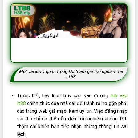
Một vài lưu ý quan trọng khi tham gia trải nghiệm tại
LT88
Trước hết, hãy luôn truy cập vào đường
link vào
lt88
chính thức của nhà cái để tránh rủi ro gặp phải
các trang web giả mạo, kém uy tín. Việc đăng nhập
sai địa chỉ có thể dẫn đến trải nghiệm không tốt,
thậm chí khiến bạn tiếp nhận những thông tin sai
lệch.