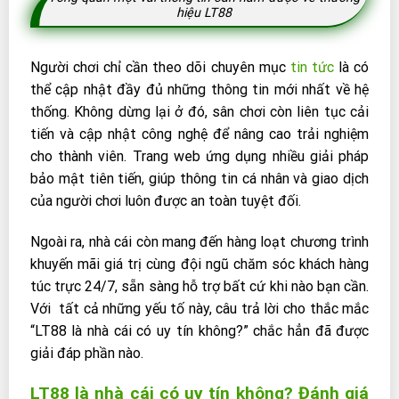
hiệu LT88
Người chơi chỉ cần theo dõi chuyên mục
tin tức
là có
thể cập nhật đầy đủ những thông tin mới nhất về hệ
thống. Không dừng lại ở đó, sân chơi còn liên tục cải
tiến và cập nhật công nghệ để nâng cao trải nghiệm
cho thành viên. Trang web ứng dụng nhiều giải pháp
bảo mật tiên tiến, giúp thông tin cá nhân và giao dịch
của người chơi luôn được an toàn tuyệt đối.
Ngoài ra, nhà cái còn mang đến hàng loạt chương trình
khuyến mãi giá trị cùng đội ngũ chăm sóc khách hàng
túc trực 24/7, sẵn sàng hỗ trợ bất cứ khi nào bạn cần.
Với tất cả những yếu tố này, câu trả lời cho thắc mắc
“LT88 là nhà cái có uy tín không?” chắc hẳn đã được
giải đáp phần nào.
LT88 là nhà cái có uy tín không? Đánh giá