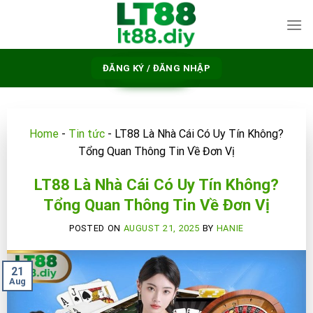
ĐĂNG KÝ / ĐĂNG NHẬP
Home
-
Tin tức
-
LT88 Là Nhà Cái Có Uy Tín Không?
Tổng Quan Thông Tin Về Đơn Vị
LT88 Là Nhà Cái Có Uy Tín Không?
Tổng Quan Thông Tin Về Đơn Vị
POSTED ON
AUGUST 21, 2025
BY
HANIE
21
Aug