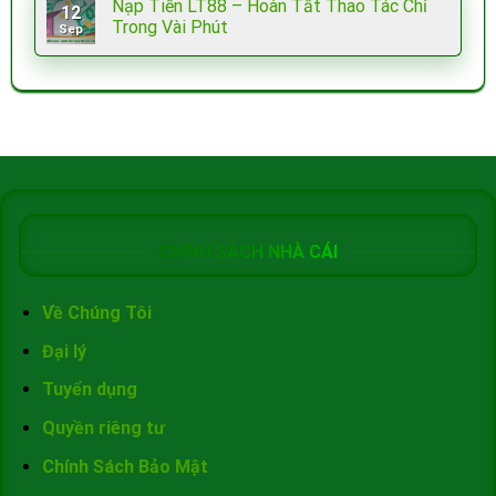
Nạp Tiền LT88 – Hoàn Tất Thao Tác Chỉ
12
Trong Vài Phút
Sep
CHÍNH SÁCH NHÀ CÁI
Về Chúng Tôi
Đại lý
Tuyển dụng
Quyền riêng tư
Chính Sách Bảo Mật