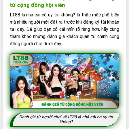
từ cộng đồng hội viên
LT88 là nhà cái có uy tín không? là thắc mắc phổ biến
mà nhiều người mới đặt ra trước khi đăng ký tài khoản
tại đây. Để giúp bạn có cái nhìn rõ ràng hơn, hãy cùng
tham khảo những đánh giá khách quan từ chính cộng
đồng người chơi dưới đây.
Đánh giá từ người chơi về LT88 là nhà cái có uy tín
không?