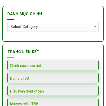
DANH MỤC CHÍNH
DANH
MỤC
CHÍNH
TRANG LIÊN KẾT
Chính sách bảo mật
Đại lý LT88
Điều kiện điều khoản
Khuyến mãi LT88