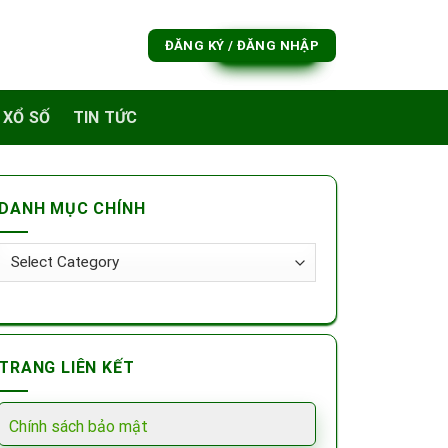
ĐĂNG KÝ / ĐĂNG NHẬP
XỔ SỐ
TIN TỨC
DANH MỤC CHÍNH
DANH
MỤC
CHÍNH
TRANG LIÊN KẾT
Chính sách bảo mật