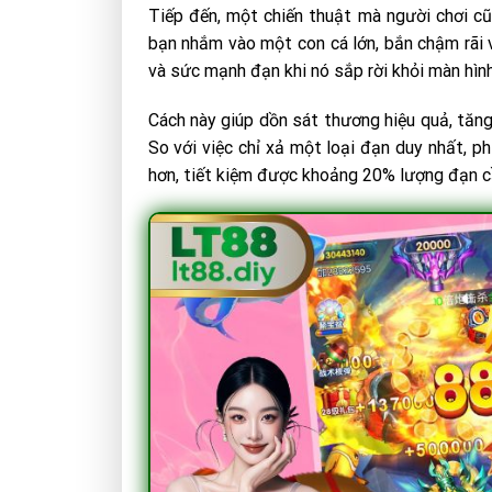
Tiếp đến, một chiến thuật mà người chơi cũ
bạn nhắm vào một con cá lớn, bắn chậm rãi 
và sức mạnh đạn khi nó sắp rời khỏi màn hình
Cách này giúp dồn sát thương hiệu quả, tăng
So với việc chỉ xả một loại đạn duy nhất, 
hơn, tiết kiệm được khoảng 20% lượng đạn cầ