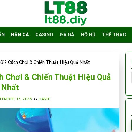
ẪN
BẮN CÁ
CASINO
ĐÁ GÀ
NỔ HŨ
THỂ THAO
 Gì? Cách Chơi & Chiến Thuật Hiệu Quả Nhất
ch Chơi & Chiến Thuật Hiệu Quả
Nhất
TEMBER 15, 2025
BY
HANIE