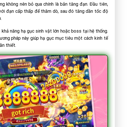
ng không nên bỏ qua chính là bắn tăng đạn. Đầu tiên,
với đạn cấp thấp để thăm dò, sau đó tăng dần tốc độ
.
 khả năng hạ gục sinh vật lớn hoặc boss tại hệ thống.
phương pháp này giúp hạ gục mục tiêu một cách kinh tế
n thiết.