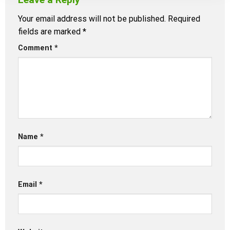
Your email address will not be published.
Required
fields are marked
*
Comment
*
Name
*
Email
*