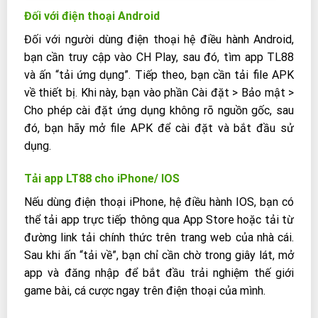
Đối với điện thoại Android
Đối với người dùng điện thoại hệ điều hành Android,
bạn cần truy cập vào CH Play, sau đó, tìm app TL88
và ấn “tải ứng dụng”. Tiếp theo, bạn cần tải file APK
về thiết bị. Khi này, bạn vào phần Cài đặt > Bảo mật >
Cho phép cài đặt ứng dụng không rõ nguồn gốc, sau
đó, bạn hãy mở file APK để cài đặt và bắt đầu sử
dụng.
Tải app LT88 cho iPhone/ IOS
Nếu dùng điện thoại iPhone, hệ điều hành IOS, bạn có
thể tải app trực tiếp thông qua App Store hoặc tải từ
đường link tải chính thức trên trang web của nhà cái.
Sau khi ấn “tải về”, bạn chỉ cần chờ trong giây lát, mở
app và đăng nhập để bắt đầu trải nghiệm thế giới
game bài, cá cược ngay trên điện thoại của mình.