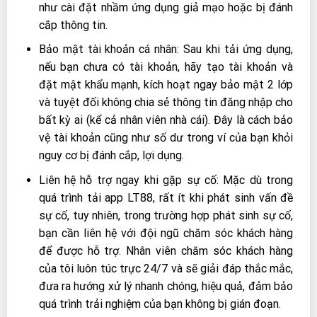
như cài đặt nhầm ứng dụng giả mạo hoặc bị đánh
cắp thông tin.
Bảo mật tài khoản cá nhân: Sau khi tải ứng dụng,
nếu bạn chưa có tài khoản, hãy tạo tài khoản và
đặt mật khẩu mạnh, kích hoạt ngay bảo mật 2 lớp
và tuyệt đối không chia sẻ thông tin đăng nhập cho
bất kỳ ai (kể cả nhân viên nhà cái). Đây là cách bảo
vệ tài khoản cũng như số dư trong ví của bạn khỏi
nguy cơ bị đánh cắp, lợi dụng.
Liên hệ hỗ trợ ngay khi gặp sự cố: Mặc dù trong
quá trình tải app LT88, rất ít khi phát sinh vấn đề
sự cố, tuy nhiên, trong trường hợp phát sinh sự cố,
bạn cần liên hệ với đội ngũ chăm sóc khách hàng
để được hỗ trợ. Nhân viên chăm sóc khách hàng
của tôi luôn túc trực 24/7 và sẽ giải đáp thắc mắc,
đưa ra hướng xử lý nhanh chóng, hiệu quả, đảm bảo
quá trình trải nghiệm của bạn không bị gián đoạn.